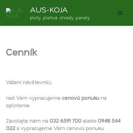
Preskočiť
AUS-KOJA
na
ploty, pletivá, ohrady, panely
obsah
Cenník
Vážení návštevníci,
radi Vám vypracujeme
cenovú ponuku
na
oplotenie.
Zavolajte nám na
032 6591 700
alebo
0948 544
022
a vypracujeme Vám cenovú ponuku.