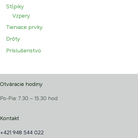
Stĺpiky
Vzpery
Tieniace prvky
Drôty
Príslušenstvo
Otváracie hodiny
Po-Pia: 7.30 – 15.30 hod
Kontakt
+421 948 544 022