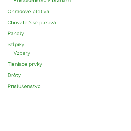
Príslušenstvo k bránam
Ohradové pletivá
Chovateľské pletivá
Panely
Stĺpiky
Vzpery
Tieniace prvky
Drôty
Príslušenstvo