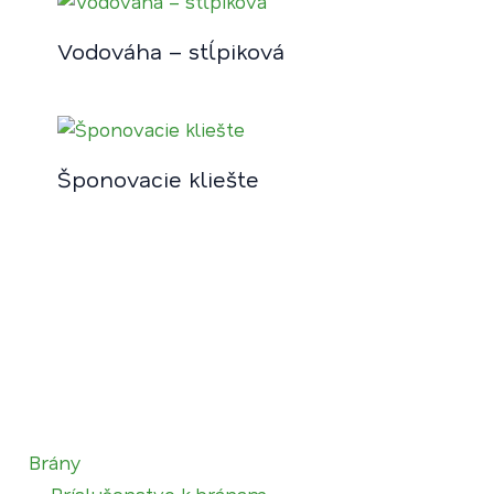
Vodováha – stĺpiková
Šponovacie kliešte
Brány