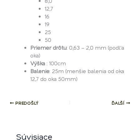
8,0
12,7
16
19
25
50
Priemer drôtu
: 0,63 – 2,0 mm (podľa
oka)
Výška
: 100cm
Balenie
: 25m (menšie balenia od oka
12,7 do oka 50mm)
PREDOŠLÝ
ĎALŠÍ
Súvisiace