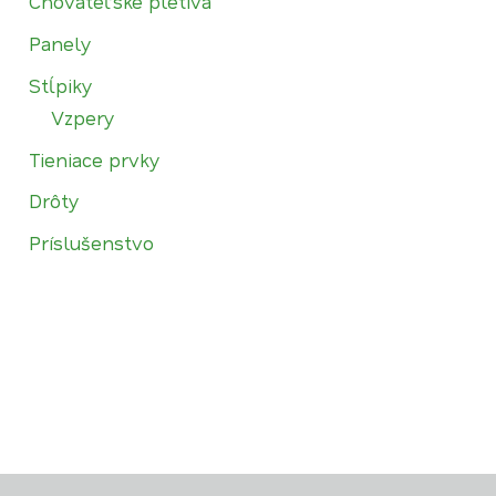
Chovateľské pletivá
Panely
Stĺpiky
Vzpery
Tieniace prvky
Drôty
Príslušenstvo