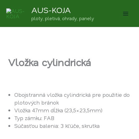
Preskočiť
AUS-KOJA
na
ploty, pletivá, ohrady, panely
obsah
Vložka cylindrická
Obojstranná vložka cylindrická pre použitie do
plotových bránok
Vložka 47mm dĺžka (23,5×23,5mm)
Typ zámku: FAB
Súčasťou balenia: 3 kľúče, skrutka