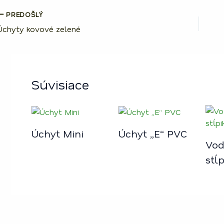
PREDOŠLÝ
Úchyty kovové zelené
Súvisiace
Úchyt Mini
Úchyt „E“ PVC
Vod
stĺ