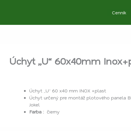
Cenník
Úchyt „U“ 60x40mm Inox+p
Úchyt „U“ 60 x40 mm INOX +plast
Úchyt určený pre montáž plotového panela Br
Jokel
Farba :
čierny