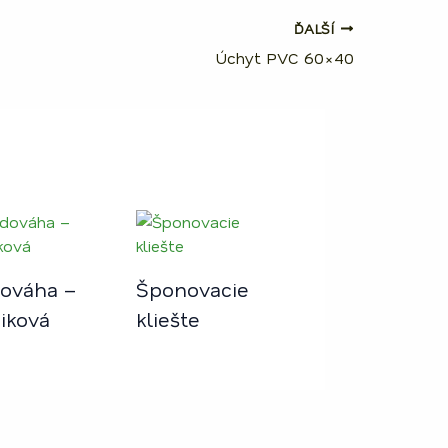
ĎALŠÍ
Úchyt PVC 60×40
ováha –
Šponovacie
piková
kliešte