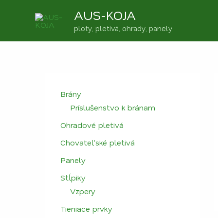
Preskočiť
AUS-KOJA
na
obsah
ploty, pletivá, ohrady, panely
Brány
Príslušenstvo k bránam
Ohradové pletivá
Chovateľské pletivá
Panely
Stĺpiky
Vzpery
Tieniace prvky