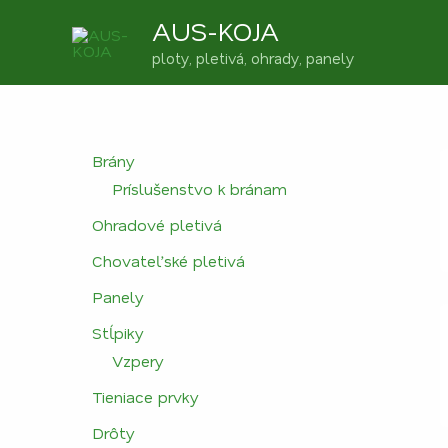
Preskočiť
AUS-KOJA
na
obsah
ploty, pletivá, ohrady, panely
Brány
Príslušenstvo k bránam
Ohradové pletivá
Chovateľské pletivá
Panely
Stĺpiky
Vzpery
Tieniace prvky
Drôty