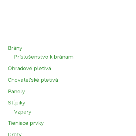
Brány
Príslušenstvo k bránam
Ohradové pletivá
Chovateľské pletivá
Panely
Stĺpiky
Vzpery
Tieniace prvky
Drôty