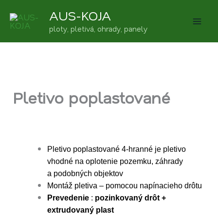
Preskočiť
AUS-KOJA
na
ploty, pletivá, ohrady, panely
obsah
Pletivo poplastované
Pletivo poplastované 4-hranné je pletivo
vhodné na oplotenie pozemku, záhrady
a podobných objektov
Montáž pletiva – pomocou napínacieho drôtu
Prevedenie
:
pozinkovaný drôt +
extrudovaný plast